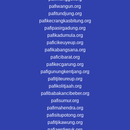
pafiwangun.org
pafitundjung.org
pafikecrangkasbitung.org
pafipasirgadung.org
pafikadumula.org
paficikeuyeup.org
pafikabangsana.org
paficibarat.org
pafikecgarung.org
pafigunungkentjang.org
pafitjiteureup.org
pafikolitjaah.org
pafibabakancibeber.org
pafisumur.org
pafimahendra.org
pafisitupotong.org
pafitjikawung.org
pafiaerdjeruk.org