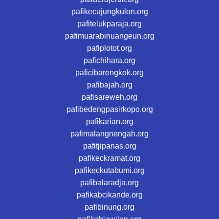
pafikecujungkulon.org
pafitelukparaja.org
pafimuarabinuangeun.org
pafiplotot.org
pafichihara.org
paficibarengkok.org
pafibajah.org
pafisareweh.org
pafibedengpasirkopo.org
pafikarian.org
pafimalangnengah.org
pafitjipanas.org
pafikeckramat.org
pafikeckutabumi.org
pafibalaradja.org
pafikabcikande.org
pafibinung.org