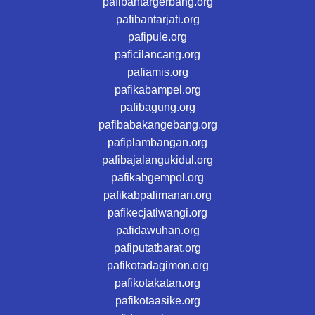
pafibantargerbang.org
pafibantarjati.org
pafipule.org
paficilancang.org
pafiamis.org
pafikabampel.org
pafibagung.org
pafibabakangebang.org
pafiplambangan.org
pafibajalangukidul.org
pafikabgempol.org
pafikabpalimanan.org
pafikecjatiwangi.org
pafidawuhan.org
pafiputatbarat.org
pafikotadagimon.org
pafikotakatan.org
pafikotaasike.org