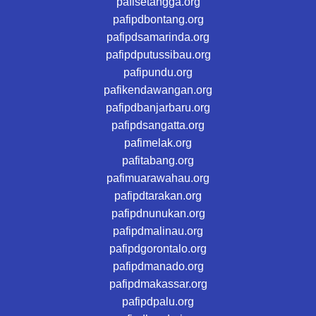
pafisetangga.org
pafipdbontang.org
pafipdsamarinda.org
pafipdputussibau.org
pafipundu.org
pafikendawangan.org
pafipdbanjarbaru.org
pafipdsangatta.org
pafimelak.org
pafitabang.org
pafimuarawahau.org
pafipdtarakan.org
pafipdnunukan.org
pafipdmalinau.org
pafipdgorontalo.org
pafipdmanado.org
pafipdmakassar.org
pafipdpalu.org