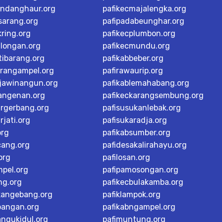
andanghaur.org
pafikecmajalengka.org
sarang.org
pafipadabeunghar.org
ring.org
pafikecplumbon.org
alongan.org
pafikecmundu.org
tibarang.org
pafikabbeber.org
arangampel.org
pafirawaurip.org
rjawinangun.org
pafikablemahabang.org
langenan.org
pafikeckarangsembung.org
argerbang.org
pafisusukanlebak.org
rjati.org
pafisukaradja.org
org
pafikabsumber.org
cang.org
pafidesakalirahayu.org
org
pafilosan.org
mpel.org
pafipamosongan.org
ng.org
pafikecbulakamba.org
kangebang.org
pafiklampok.org
bangan.org
pafikabngampel.org
angukidul.org
pafimuntung.org