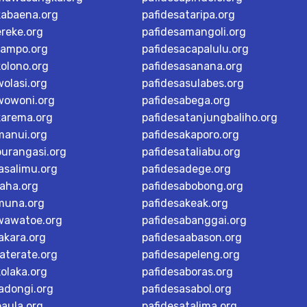
kabaena.org
pafidesataripa.org
ereke.org
pafidesamangoli.org
tampo.org
pafidesacapalulu.org
kolono.org
pafidesasanana.org
olasi.org
pafidesasulabes.org
wowoni.org
pafidesabega.org
karema.org
pafidesatanjungbaliho.org
manui.org
pafidesakaporo.org
burangasi.org
pafidesataliabu.org
asalimu.org
pafidesadege.org
raha.org
pafidesabobong.org
muna.org
pafidesakeak.org
wawatoe.org
pafidesabanggai.org
akara.org
pafidesaabason.org
aterate.org
pafidesapeleng.org
olaka.org
pafidesaboras.org
adongi.org
pafidesasabol.org
baula.org
pafidesatalima.org