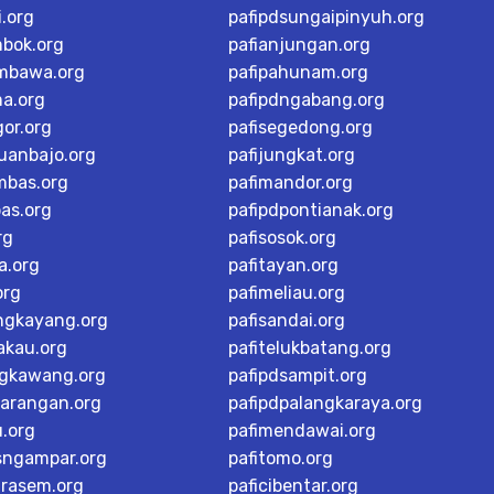
i.org
pafipdsungaipinyuh.org
mbok.org
pafianjungan.org
mbawa.org
pafipahunam.org
ma.org
pafipdngabang.org
or.org
pafisegedong.org
buanbajo.org
pafijungkat.org
mbas.org
pafimandor.org
as.org
pafipdpontianak.org
rg
pafisosok.org
a.org
pafitayan.org
org
pafimeliau.org
ngkayang.org
pafisandai.org
akau.org
pafitelukbatang.org
ngkawang.org
pafipdsampit.org
karangan.org
pafipdpalangkaraya.org
u.org
pafimendawai.org
sngampar.org
pafitomo.org
arasem.org
paficibentar.org