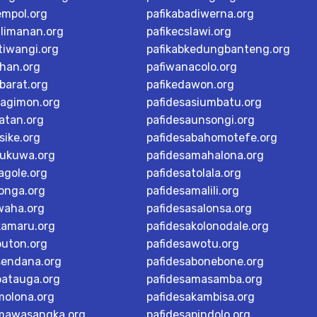
empol.org
pafikabadiwerna.org
alimanan.org
pafikecslawi.org
tiwangi.org
pafikabkedungbanteng.org
han.org
pafiwanacolo.org
barat.org
pafikedawon.org
dagimon.org
pafidesasiumbatu.org
atan.org
pafidesaunsongi.org
sike.org
pafidesabahomotefe.org
rukuwa.org
pafidesamahalona.org
agole.org
pafidesatolala.org
longa.org
pafidesamalili.org
waha.org
pafidesasalonsa.org
kamaru.org
pafidesakolonodale.org
buton.org
pafidesawotu.org
sendana.org
pafidesabonebone.org
batauga.org
pafidesamasamba.org
molona.org
pafidesakambisa.org
mawasangka.org
pafidesapindolo.org