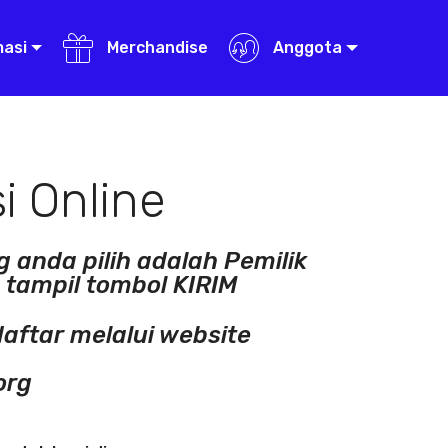
masi
Merchandise
Anggota
i Online
 anda pilih adalah Pemilik
n tampil tombol KIRIM
ftar melalui website
org