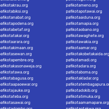
pafikotakrau.org
pafikotameno.org
pafikotabiksi.org
pafikotapotawai.org
pafikotanabat.org
pafikotaaiduna.org
pafikotapodena.org
pafikotamapia.org
pafikotabetaf.org
pafikotaobano.org
pafikotatakar.org
pafikotawaghete.org
pafikotaarara.org
pafikotawakia.org
pafikotakimaan.org
pafikotaamar.org
pafikotasewan.org
pafikotakobetakaida.or
pafikotapembre.org
pafikotamadi.org
pafikotakasonaweja.org
pafikotadara.org
pafikotatawa.org
pafikotaboma.org
pafikotabagusa.org
pafikotakladar.org
pafikotaapaoewar.org
pafikotatembagapura.o
pafikotajauke.org
pafikotadokib.org
pafikotateba.org
pafikotatimuka.org
pafikotasawai.org
pafikotaamamapare.org
pafikotadombo.org
pafikotaotakwa.org