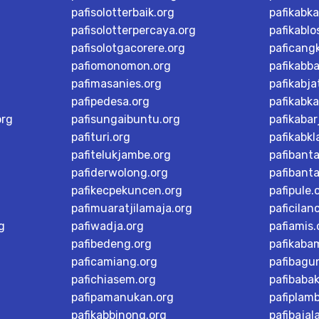
pafisolotterbaik.org
pafikabk
pafisolotterpercaya.org
pafikablo
pafisolotgacorere.org
paficangk
pafiomonomon.org
pafikabb
pafimasanies.org
pafikabja
pafipedesa.org
pafikabk
org
pafisungaibuntu.org
pafikaba
pafituri.org
pafikabk
pafitelukjambe.org
pafibant
pafiderwolong.org
pafibanta
pafikecpekuncen.org
pafipule.
pafimuaratjilamaja.org
paficilan
g
pafiwadja.org
pafiamis.
pafibedeng.org
pafikaba
paficamiang.org
pafibagu
pafichiasem.org
pafibaba
pafipamanukan.org
pafiplam
pafikabbinong.org
pafibajal