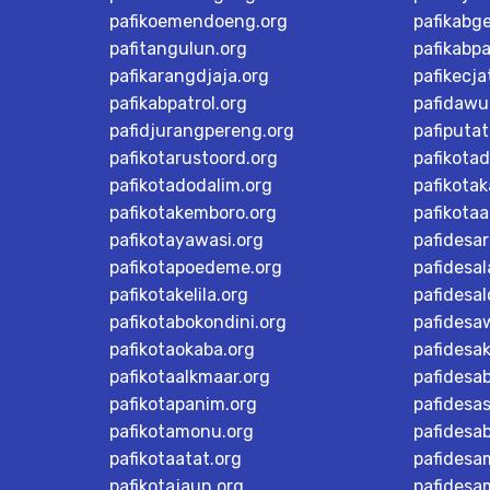
pafikoemendoeng.org
pafikabg
pafitangulun.org
pafikabp
pafikarangdjaja.org
pafikecja
pafikabpatrol.org
pafidawu
pafidjurangpereng.org
pafiputat
pafikotarustoord.org
pafikota
pafikotadodalim.org
pafikotak
pafikotakemboro.org
pafikotaa
pafikotayawasi.org
pafidesa
pafikotapoedeme.org
pafidesal
pafikotakelila.org
pafidesa
pafikotabokondini.org
pafidesa
pafikotaokaba.org
pafidesa
pafikotaalkmaar.org
pafidesa
pafikotapanim.org
pafidesa
pafikotamonu.org
pafidesa
pafikotaatat.org
pafidesa
pafikotajaun.org
pafidesa