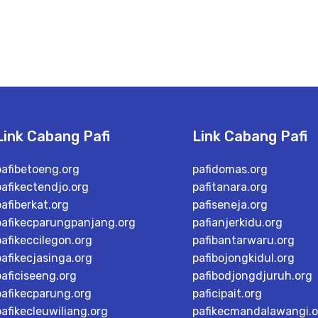
Link Cabang Pafi
Link Cabang Pafi
pafibetoeng.org
pafidomas.org
pafikectendjo.org
pafitanara.org
pafiberkat.org
pafiseneja.org
pafikecparungpanjang.org
pafianjerkidu.org
pafikeccilegon.org
pafibantarwaru.org
pafikecjasinga.org
pafibojongkidul.org
paficiseeng.org
pafibodjongdjuruh.org
pafikecparung.org
paficipait.org
pafikecleuwiliang.org
pafikecmandalawangi.o