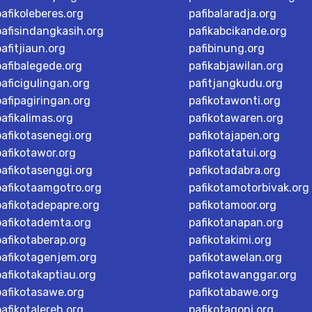
pafikoleberes.org
pafibalaradja.org
pafisindangkasih.org
pafikabcikande.org
pafitjiaun.org
pafibinung.org
pafibalegede.org
pafikabjawilan.org
paficigulingan.org
pafitjangkudu.org
pafipagiringan.org
pafikotawonti.org
pafikalimas.org
pafikotawaren.org
pafikotasenegi.org
pafikotajapen.org
pafikotawor.org
pafikotatatui.org
pafikotasenggi.org
pafikotadabra.org
pafikotaamgotro.org
pafikotamotorbivak.org
pafikotadepapre.org
pafikotamoor.org
pafikotademta.org
pafikotanapan.org
pafikotaberap.org
pafikotakimi.org
pafikotagenjem.org
pafikotawelan.org
pafikotakaptiau.org
pafikotawanggar.org
pafikotasawe.org
pafikotabawe.org
pafikotalereh.org
pafikotagoni.org