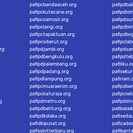
pafipcbandaaceh.org
pafipdbal
pafipckutacane.org
pafipdlo
pafipcsamosir.org
pafipdsu
pafipclangi.org
pafipdbi
pafipctapaktuan.org
pafipdbog
pafipcsiberut.org
pafipcla
rg
pafipdjambi.org
pafipdsa
pafipdbengkulu.org
pafipdteb
pafipdpalembang.org
pafiliku.o
pafipdpadang.org
pafisekur
pafipdlampung.org
pafiriam.
pafipcmuaraenim.org
pafipdbe
pafipcbaturaja.org
pafipcsel
g
pafipdmetro.org
pafipdsi
pafipdbelitung.org
pafibalai
pafipdkolaka.org
pafiseda
pafidkipusat.org
paficada
pafisolotterbaru.org
pafibant