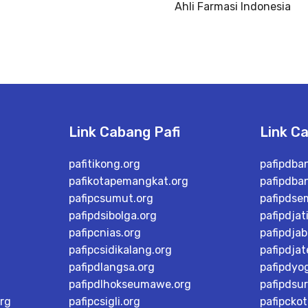
Ahli Farmasi Indonesia
Link Cabang Pafi
Link C
pafitikong.org
pafipdba
pafikotapemangkat.org
pafipdba
pafipcsumut.org
pafipdse
pafipdsibolga.org
pafipdjat
pafipcnias.org
pafipdjab
pafipcsidikalang.org
pafipdja
pafipdlangsa.org
pafipdyo
pafipdlhokseumawe.org
pafipdsu
rg
pafipcsigli.org
pafipcko