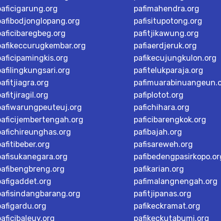
paficigarung.org
pafimahendra.org
pafibodjonglopang.org
pafisitupotong.org
paficibaregbeg.org
pafitjikawung.org
pafikeccurugkembar.org
pafiaerdjeruk.org
paficipamingkis.org
pafikecujungkulon.org
pafilingkungsari.org
pafitelukparaja.org
pafitjiagra.org
pafimuarabinuangeun.
afitjiragil.org
pafiplotot.org
pafiwarungpeuteuj.org
pafichihara.org
paficijembertengah.org
paficibarengkok.org
pafichireunghas.org
pafibajah.org
pafitibeber.org
pafisareweh.org
pafisukanegara.org
pafibedengpasirkopo.or
pafibengbreng.org
pafikarian.org
pafigaddet.org
pafimalangnengah.org
pafisindangbarang.org
pafitjipanas.org
pafigardu.org
pafikeckramat.org
paficibaleuy.org
pafikeckutabumi.org