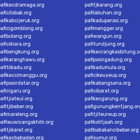
pafikecdramaga.org
pafitjkarang.org
paficilobak.org
pafilabuhan.org
pafikabcijeruk.org
pafikaduperasi.org
paficigomblong.org
pafimengger.org
pafibolang.org
pafiwangun.org
paficikiara.org
pafitundjung.org
pafibengkung.org
pafikecrangkasbitung.o
pafikaranghawu.org
pafipasirgadung.org
pafitiikadu.org
pafikadumula.org
pafikeccimanggu.org
paficikeuyeup.org
pafipasirdatar.org
pafikabangsana.org
paficigaru.org
paficibarat.org
pafitjiateul.org
pafikecgarung.org
pafitjibeber.org
pafigunungkentjang.or
pafimareleng.org
pafitjiteureup.org
pafileuwicangakhilir.org
pafikolitjaah.org
pafitjikaret.org
pafibabakancibeber.org
pafikecbabadan.org
pafisumur.org