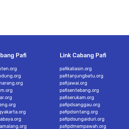
abang Pafi
Link Cabang Pafi
nten.org
pafikaliasin.org
ndung.org
pafitanjungbatu.org
marang.org
pafijawai.org
im.org
pafisentebang.org
ar.org
pafiserukam.org
teng.org
pafipdsanggau.org
gyakarta.org
pafipdsintang.org
rabaya.org
pafipdsungaiduri.org
tamalang.org
pafipdmempawah.org