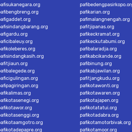
pafisukanegara.org
pafibedengpasirkopo.or
pafibengbreng.org
pafikarian.org
pafigaddet.org
pafimalangnengah.org
pafisindangbarang.org
pafitjipanas.org
pafigardu.org
pafikeckramat.org
paficibaleuy.org
pafikeckutabumi.org
pafikoleberes.org
pafibalaradja.org
pafisindangkasih.org
pafikabcikande.org
pafitjiaun.org
pafibinung.org
pafibalegede.org
pafikabjawilan.org
paficigulingan.org
pafitjangkudu.org
pafipagiringan.org
pafikotawonti.org
pafikalimas.org
pafikotawaren.org
pafikotasenegi.org
pafikotajapen.org
pafikotawor.org
pafikotatatui.org
pafikotasenggi.org
pafikotadabra.org
pafikotaamgotro.org
pafikotamotorbivak.org
pafikotadepapre.org
pafikotamoor.org