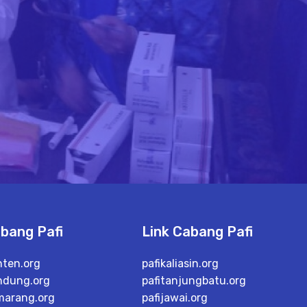
abang Pafi
Link Cabang Pafi
nten.org
pafikaliasin.org
ndung.org
pafitanjungbatu.org
marang.org
pafijawai.org