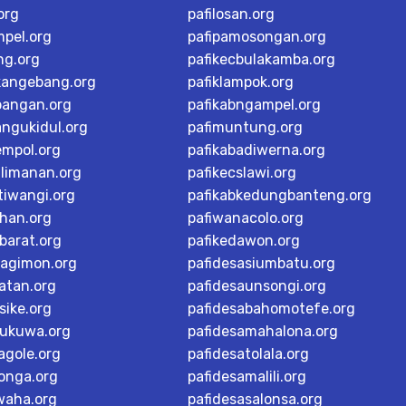
org
pafilosan.org
mpel.org
pafipamosongan.org
ng.org
pafikecbulakamba.org
kangebang.org
pafiklampok.org
bangan.org
pafikabngampel.org
angukidul.org
pafimuntung.org
empol.org
pafikabadiwerna.org
alimanan.org
pafikecslawi.org
tiwangi.org
pafikabkedungbanteng.org
han.org
pafiwanacolo.org
barat.org
pafikedawon.org
dagimon.org
pafidesasiumbatu.org
atan.org
pafidesaunsongi.org
sike.org
pafidesabahomotefe.org
rukuwa.org
pafidesamahalona.org
agole.org
pafidesatolala.org
longa.org
pafidesamalili.org
waha.org
pafidesasalonsa.org