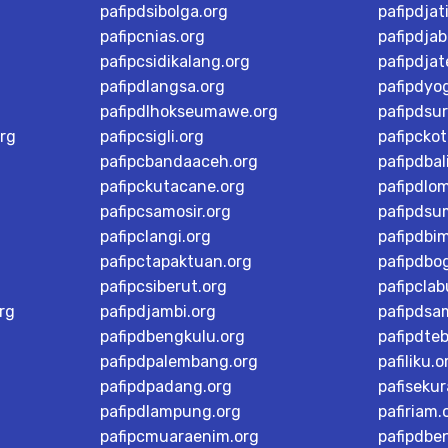
pafipdsibolga.org
pafipdjat
pafipcnias.org
pafipdjab
pafipcsidikalang.org
pafipdja
pafipdlangsa.org
pafipdyo
pafipdlhokseumawe.org
pafipdsu
rg
pafipcsigli.org
pafipcko
pafipcbandaaceh.org
pafipdbal
pafipckutacane.org
pafipdlo
pafipcsamosir.org
pafipdsu
pafipclangi.org
pafipdbi
pafipctapaktuan.org
pafipdbog
pafipcsiberut.org
pafipcla
rg
pafipdjambi.org
pafipdsa
pafipdbengkulu.org
pafipdteb
pafipdpalembang.org
pafiliku.o
pafipdpadang.org
pafisekur
pafipdlampung.org
pafiriam.
pafipcmuaraenim.org
pafipdbe