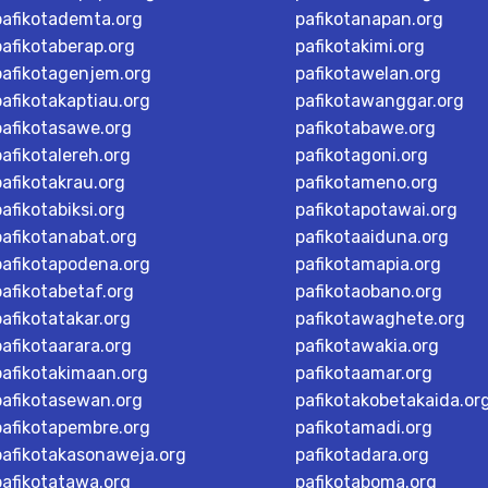
pafikotademta.org
pafikotanapan.org
pafikotaberap.org
pafikotakimi.org
pafikotagenjem.org
pafikotawelan.org
pafikotakaptiau.org
pafikotawanggar.org
pafikotasawe.org
pafikotabawe.org
pafikotalereh.org
pafikotagoni.org
pafikotakrau.org
pafikotameno.org
pafikotabiksi.org
pafikotapotawai.org
pafikotanabat.org
pafikotaaiduna.org
pafikotapodena.org
pafikotamapia.org
pafikotabetaf.org
pafikotaobano.org
pafikotatakar.org
pafikotawaghete.org
pafikotaarara.org
pafikotawakia.org
pafikotakimaan.org
pafikotaamar.org
pafikotasewan.org
pafikotakobetakaida.or
pafikotapembre.org
pafikotamadi.org
pafikotakasonaweja.org
pafikotadara.org
pafikotatawa.org
pafikotaboma.org