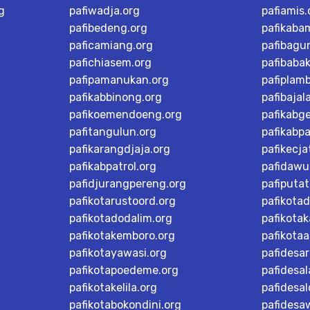
g
pafiwadja.org
pafiamis.
pafibedeng.org
pafikaba
paficamiang.org
pafibagu
pafichiasem.org
pafibaba
pafipamanukan.org
pafiplam
pafikabbinong.org
pafibajal
pafikoemendoeng.org
pafikabg
pafitangulun.org
pafikabp
pafikarangdjaja.org
pafikecja
pafikabpatrol.org
pafidawu
pafidjurangpereng.org
pafiputat
pafikotarustoord.org
pafikota
pafikotadodalim.org
pafikotak
pafikotakemboro.org
pafikotaa
pafikotayawasi.org
pafidesa
pafikotapoedeme.org
pafidesal
pafikotakelila.org
pafidesa
pafikotabokondini.org
pafidesa