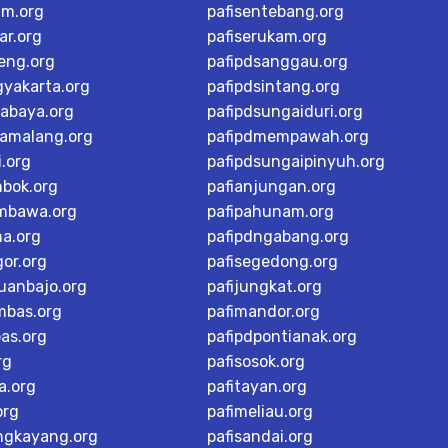
im.org
pafisentebang.org
ar.org
pafiserukam.org
teng.org
pafipdsanggau.org
gyakarta.org
pafipdsintang.org
rabaya.org
pafipdsungaiduri.org
tamalang.org
pafipdmempawah.org
i.org
pafipdsungaipinyuh.org
mbok.org
pafianjungan.org
mbawa.org
pafipahunam.org
ma.org
pafipdngabang.org
or.org
pafisegedong.org
buanbajo.org
pafijungkat.org
mbas.org
pafimandor.org
as.org
pafipdpontianak.org
rg
pafisosok.org
a.org
pafitayan.org
org
pafimeliau.org
ngkayang.org
pafisandai.org