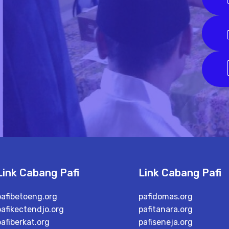
Link Cabang Pafi
Link Cabang Pafi
pafibetoeng.org
pafidomas.org
pafikectendjo.org
pafitanara.org
pafiberkat.org
pafiseneja.org