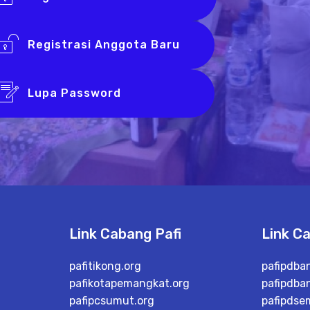
Registrasi Anggota Baru
Lupa Password
Link Cabang Pafi
Link C
pafitikong.org
pafipdba
pafikotapemangkat.org
pafipdba
pafipcsumut.org
pafipdse