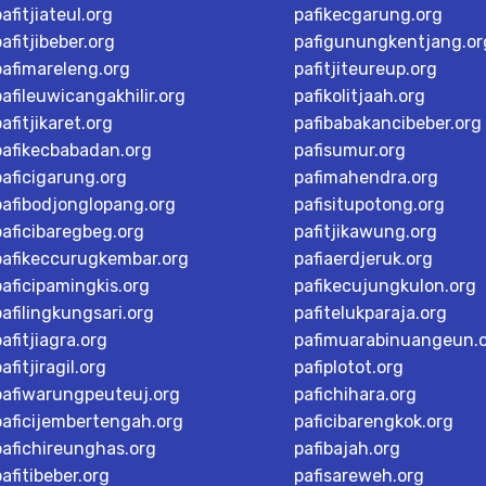
pafitjiateul.org
pafikecgarung.org
pafitjibeber.org
pafigunungkentjang.or
pafimareleng.org
pafitjiteureup.org
pafileuwicangakhilir.org
pafikolitjaah.org
pafitjikaret.org
pafibabakancibeber.org
pafikecbabadan.org
pafisumur.org
paficigarung.org
pafimahendra.org
pafibodjonglopang.org
pafisitupotong.org
paficibaregbeg.org
pafitjikawung.org
pafikeccurugkembar.org
pafiaerdjeruk.org
paficipamingkis.org
pafikecujungkulon.org
pafilingkungsari.org
pafitelukparaja.org
pafitjiagra.org
pafimuarabinuangeun.
afitjiragil.org
pafiplotot.org
pafiwarungpeuteuj.org
pafichihara.org
paficijembertengah.org
paficibarengkok.org
pafichireunghas.org
pafibajah.org
pafitibeber.org
pafisareweh.org