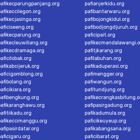
pafikecparungpanjang.org
pafianjerkidu.org
pafikeccilegon.org
pafibantarwaru.org
pafikecjasinga.org
pafibojongkidul.org
paficiseeng.org
pafibodjongdjuruh.org
pafikecparung.org
paficipait.org
pafikecleuwiliang.org
pafikecmandalawangi.o
pafikecdramaga.org
pafitjkarang.org
paficilobak.org
pafilabuhan.org
pafikabcijeruk.org
pafikaduperasi.org
paficigomblong.org
pafimengger.org
pafibolang.org
pafiwangun.org
paficikiara.org
pafitundjung.org
pafibengkung.org
pafikecrangkasbitung.o
pafikaranghawu.org
pafipasirgadung.org
pafitiikadu.org
pafikadumula.org
pafikeccimanggu.org
paficikeuyeup.org
pafipasirdatar.org
pafikabangsana.org
paficigaru.org
paficibarat.org