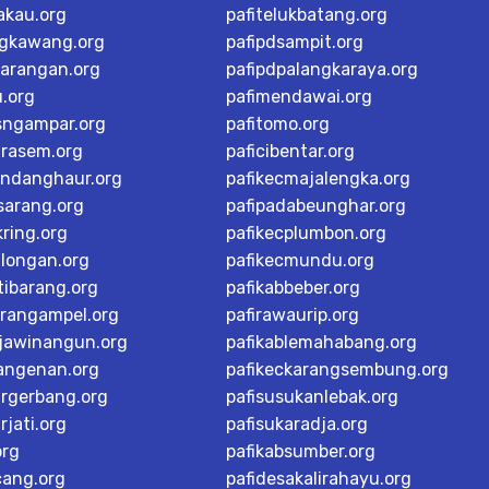
akau.org
pafitelukbatang.org
ngkawang.org
pafipdsampit.org
karangan.org
pafipdpalangkaraya.org
u.org
pafimendawai.org
sngampar.org
pafitomo.org
arasem.org
paficibentar.org
andanghaur.org
pafikecmajalengka.org
sarang.org
pafipadabeunghar.org
ring.org
pafikecplumbon.org
alongan.org
pafikecmundu.org
tibarang.org
pafikabbeber.org
arangampel.org
pafirawaurip.org
rjawinangun.org
pafikablemahabang.org
langenan.org
pafikeckarangsembung.org
argerbang.org
pafisusukanlebak.org
rjati.org
pafisukaradja.org
org
pafikabsumber.org
cang.org
pafidesakalirahayu.org