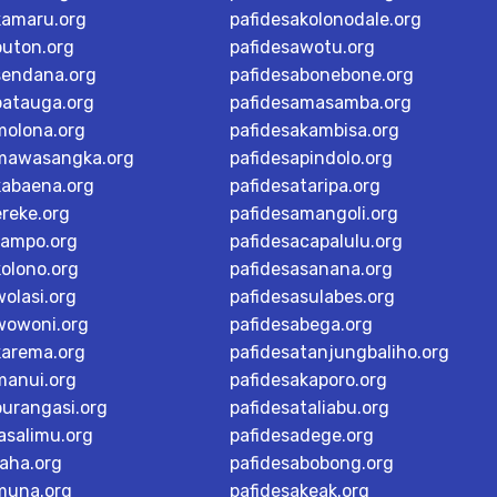
kamaru.org
pafidesakolonodale.org
buton.org
pafidesawotu.org
sendana.org
pafidesabonebone.org
batauga.org
pafidesamasamba.org
molona.org
pafidesakambisa.org
mawasangka.org
pafidesapindolo.org
kabaena.org
pafidesataripa.org
ereke.org
pafidesamangoli.org
tampo.org
pafidesacapalulu.org
kolono.org
pafidesasanana.org
olasi.org
pafidesasulabes.org
wowoni.org
pafidesabega.org
karema.org
pafidesatanjungbaliho.org
manui.org
pafidesakaporo.org
burangasi.org
pafidesataliabu.org
asalimu.org
pafidesadege.org
raha.org
pafidesabobong.org
muna.org
pafidesakeak.org