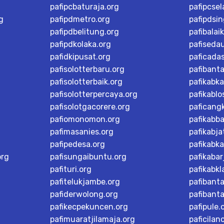
pafipcbaturaja.org
pafipcsel
g
pafipdmetro.org
pafipdsi
pafipdbelitung.org
pafibalai
pafipdkolaka.org
pafiseda
pafidkipusat.org
paficada
pafisolotterbaru.org
pafibant
pafisolotterbaik.org
pafikabk
pafisolotterpercaya.org
pafikablo
pafisolotgacorere.org
paficangk
pafiomonomon.org
pafikabb
pafimasanies.org
pafikabja
pafipedesa.org
pafikabk
org
pafisungaibuntu.org
pafikaba
pafituri.org
pafikabk
pafitelukjambe.org
pafibant
pafiderwolong.org
pafibanta
pafikecpekuncen.org
pafipule.
pafimuaratjilamaja.org
paficilan