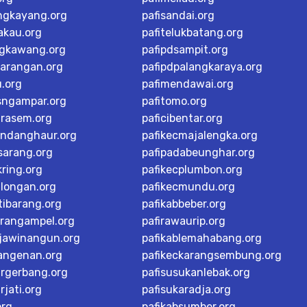
ngkayang.org
pafisandai.org
akau.org
pafitelukbatang.org
ngkawang.org
pafipdsampit.org
karangan.org
pafipdpalangkaraya.org
u.org
pafimendawai.org
sngampar.org
pafitomo.org
arasem.org
paficibentar.org
andanghaur.org
pafikecmajalengka.org
sarang.org
pafipadabeunghar.org
ring.org
pafikecplumbon.org
alongan.org
pafikecmundu.org
tibarang.org
pafikabbeber.org
arangampel.org
pafirawaurip.org
rjawinangun.org
pafikablemahabang.org
langenan.org
pafikeckarangsembung.org
argerbang.org
pafisusukanlebak.org
rjati.org
pafisukaradja.org
org
pafikabsumber.org