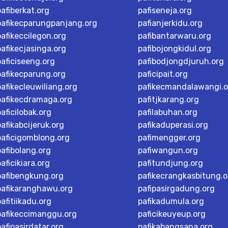
pafiberkat.org
pafiseneja.org
pafikecparungpanjang.org
pafianjerkidu.org
pafikeccilegon.org
pafibantarwaru.org
pafikecjasinga.org
pafibojongkidul.org
paficiseeng.org
pafibodjongdjuruh.org
pafikecparung.org
paficipait.org
pafikecleuwiliang.org
pafikecmandalawangi.o
pafikecdramaga.org
pafitjkarang.org
paficilobak.org
pafilabuhan.org
pafikabcijeruk.org
pafikaduperasi.org
paficigomblong.org
pafimengger.org
pafibolang.org
pafiwangun.org
paficikiara.org
pafitundjung.org
pafibengkung.org
pafikecrangkasbitung.o
pafikaranghawu.org
pafipasirgadung.org
pafitiikadu.org
pafikadumula.org
pafikeccimanggu.org
paficikeuyeup.org
pafipasirdatar.org
pafikabangsana.org