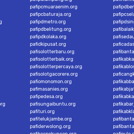
pafipcmuaraenim.org
pafipdbe
pafipcbaturaja.org
pafipcsel
g
pafipdmetro.org
pafipdsi
pafipdbelitung.org
pafibalai
pafipdkolaka.org
pafiseda
pafidkipusat.org
paficada
pafisolotterbaru.org
pafibant
pafisolotterbaik.org
pafikabk
pafisolotterpercaya.org
pafikablo
pafisolotgacorere.org
paficangk
pafiomonomon.org
pafikabb
pafimasanies.org
pafikabja
pafipedesa.org
pafikabk
org
pafisungaibuntu.org
pafikaba
pafituri.org
pafikabk
pafitelukjambe.org
pafibant
pafiderwolong.org
pafibanta
pafikecpekuncen.org
pafipule.