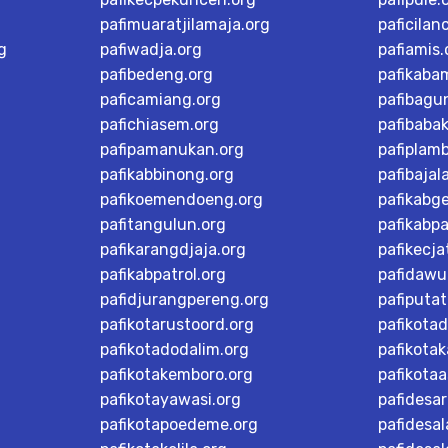
pafimuaratjilamaja.org
paficilan
g
pafiwadja.org
pafiamis.
pafibedeng.org
pafikaba
paficamiang.org
pafibagu
pafichiasem.org
pafibaba
pafipamanukan.org
pafiplam
pafikabbinong.org
pafibajal
pafikoemendoeng.org
pafikabg
pafitangulun.org
pafikabp
pafikarangdjaja.org
pafikecja
pafikabpatrol.org
pafidawu
pafidjurangpereng.org
pafiputat
pafikotarustoord.org
pafikota
pafikotadodalim.org
pafikotak
pafikotakemboro.org
pafikotaa
pafikotayawasi.org
pafidesa
pafikotapoedeme.org
pafidesal