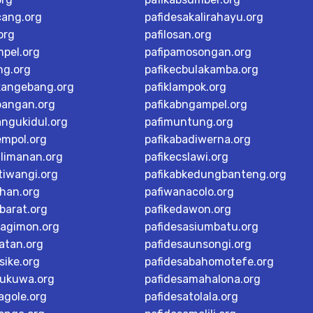
cang.org
pafidesakalirahayu.org
org
pafilosan.org
mpel.org
pafipamosongan.org
ng.org
pafikecbulakamba.org
kangebang.org
pafiklampok.org
bangan.org
pafikabngampel.org
angukidul.org
pafimuntung.org
empol.org
pafikabadiwerna.org
alimanan.org
pafikecslawi.org
tiwangi.org
pafikabkedungbanteng.org
han.org
pafiwanacolo.org
barat.org
pafikedawon.org
dagimon.org
pafidesasiumbatu.org
atan.org
pafidesaunsongi.org
sike.org
pafidesabahomotefe.org
rukuwa.org
pafidesamahalona.org
agole.org
pafidesatolala.org