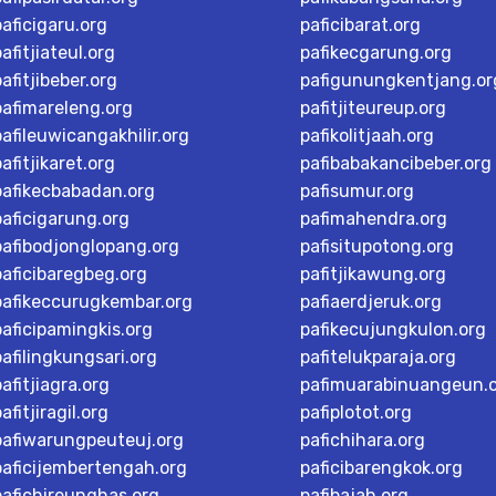
paficigaru.org
paficibarat.org
pafitjiateul.org
pafikecgarung.org
pafitjibeber.org
pafigunungkentjang.or
pafimareleng.org
pafitjiteureup.org
pafileuwicangakhilir.org
pafikolitjaah.org
pafitjikaret.org
pafibabakancibeber.org
pafikecbabadan.org
pafisumur.org
paficigarung.org
pafimahendra.org
pafibodjonglopang.org
pafisitupotong.org
paficibaregbeg.org
pafitjikawung.org
pafikeccurugkembar.org
pafiaerdjeruk.org
paficipamingkis.org
pafikecujungkulon.org
pafilingkungsari.org
pafitelukparaja.org
pafitjiagra.org
pafimuarabinuangeun.
afitjiragil.org
pafiplotot.org
pafiwarungpeuteuj.org
pafichihara.org
paficijembertengah.org
paficibarengkok.org
pafichireunghas.org
pafibajah.org