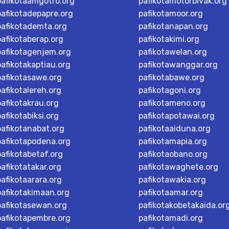
pafikotaamgotro.org
pafikotamotorbivak.org
pafikotadepapre.org
pafikotamoor.org
pafikotademta.org
pafikotanapan.org
pafikotaberap.org
pafikotakimi.org
pafikotagenjem.org
pafikotawelan.org
pafikotakaptiau.org
pafikotawanggar.org
pafikotasawe.org
pafikotabawe.org
pafikotalereh.org
pafikotagoni.org
pafikotakrau.org
pafikotameno.org
pafikotabiksi.org
pafikotapotawai.org
pafikotanabat.org
pafikotaaiduna.org
pafikotapodena.org
pafikotamapia.org
pafikotabetaf.org
pafikotaobano.org
pafikotatakar.org
pafikotawaghete.org
pafikotaarara.org
pafikotawakia.org
pafikotakimaan.org
pafikotaamar.org
pafikotasewan.org
pafikotakobetakaida.or
pafikotapembre.org
pafikotamadi.org