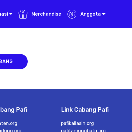
masi
Merchandise
Anggota
ABANG
abang Pafi
Link Cabang Pafi
nten.org
pafikaliasin.org
ndung.org
pafitanjungbatu.org