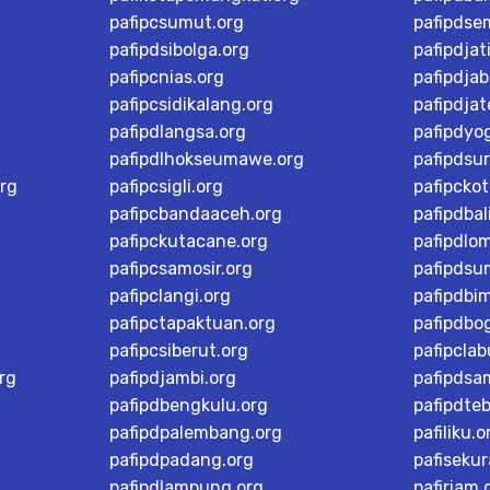
pafipcsumut.org
pafipdse
pafipdsibolga.org
pafipdjat
pafipcnias.org
pafipdjab
pafipcsidikalang.org
pafipdja
pafipdlangsa.org
pafipdyo
pafipdlhokseumawe.org
pafipdsu
rg
pafipcsigli.org
pafipcko
pafipcbandaaceh.org
pafipdbal
pafipckutacane.org
pafipdlo
pafipcsamosir.org
pafipdsu
pafipclangi.org
pafipdbi
pafipctapaktuan.org
pafipdbog
pafipcsiberut.org
pafipcla
rg
pafipdjambi.org
pafipdsa
pafipdbengkulu.org
pafipdteb
pafipdpalembang.org
pafiliku.o
pafipdpadang.org
pafisekur
pafipdlampung.org
pafiriam.