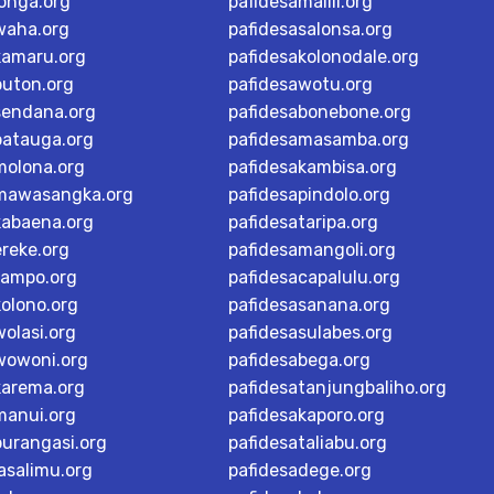
longa.org
pafidesamalili.org
waha.org
pafidesasalonsa.org
kamaru.org
pafidesakolonodale.org
buton.org
pafidesawotu.org
sendana.org
pafidesabonebone.org
batauga.org
pafidesamasamba.org
molona.org
pafidesakambisa.org
mawasangka.org
pafidesapindolo.org
kabaena.org
pafidesataripa.org
ereke.org
pafidesamangoli.org
tampo.org
pafidesacapalulu.org
kolono.org
pafidesasanana.org
olasi.org
pafidesasulabes.org
wowoni.org
pafidesabega.org
karema.org
pafidesatanjungbaliho.org
manui.org
pafidesakaporo.org
burangasi.org
pafidesataliabu.org
asalimu.org
pafidesadege.org