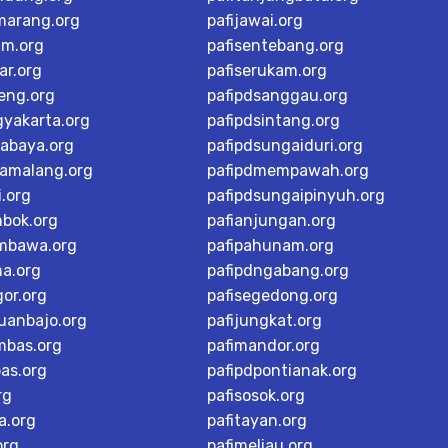
marang.org
pafijawai.org
im.org
pafisentebang.org
ar.org
pafiserukam.org
teng.org
pafipdsanggau.org
gyakarta.org
pafipdsintang.org
rabaya.org
pafipdsungaiduri.org
tamalang.org
pafipdmempawah.org
i.org
pafipdsungaipinyuh.org
mbok.org
pafianjungan.org
mbawa.org
pafipahunam.org
ma.org
pafipdngabang.org
or.org
pafisegedong.org
buanbajo.org
pafijungkat.org
mbas.org
pafimandor.org
as.org
pafipdpontianak.org
rg
pafisosok.org
a.org
pafitayan.org
org
pafimeliau.org