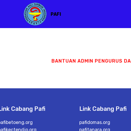
PAFI
BANTUAN ADMIN PENGURUS D
Link Cabang Pafi
Link Cabang Pafi
pafibetoeng.org
pafidomas.org
pafikectendjo.org
pafitanara.org