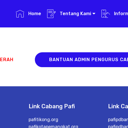
Home
Tentang Kami
Infor
AERAH
BANTUAN ADMIN PENGURUS C
Link Cabang Pafi
Link C
pafitikong.org
pafipdba
pafikotapemangkat.org
pafipdba