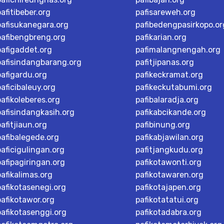
pafitibeber.org
pafisareweh.org
pafisukanegara.org
pafibedengpasirkopo.or
pafibengbreng.org
pafikarian.org
pafigaddet.org
pafimalangnengah.org
pafisindangbarang.org
pafitjipanas.org
pafigardu.org
pafikeckramat.org
paficibaleuy.org
pafikeckutabumi.org
pafikoleberes.org
pafibalaradja.org
pafisindangkasih.org
pafikabcikande.org
pafitjiaun.org
pafibinung.org
pafibalegede.org
pafikabjawilan.org
paficigulingan.org
pafitjangkudu.org
pafipagiringan.org
pafikotawonti.org
pafikalimas.org
pafikotawaren.org
pafikotasenegi.org
pafikotajapen.org
pafikotawor.org
pafikotatatui.org
pafikotasenggi.org
pafikotadabra.org