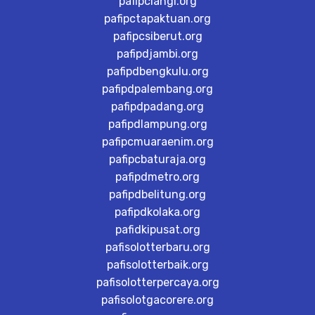
pafipclangi.org
pafipctapaktuan.org
pafipcsiberut.org
pafipdjambi.org
pafipdbengkulu.org
pafipdpalembang.org
pafipdpadang.org
pafipdlampung.org
pafipcmuaraenim.org
pafipcbaturaja.org
pafipdmetro.org
pafipdbelitung.org
pafipdkolaka.org
pafidkipusat.org
pafisolotterbaru.org
pafisolotterbaik.org
pafisolotterpercaya.org
pafisolotgacorere.org