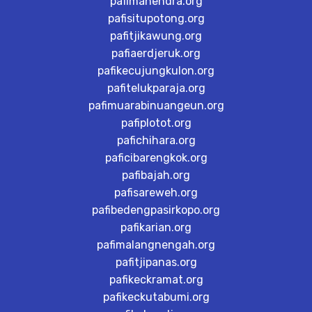
pafimahendra.org
pafisitupotong.org
pafitjikawung.org
pafiaerdjeruk.org
pafikecujungkulon.org
pafitelukparaja.org
pafimuarabinuangeun.org
pafiplotot.org
pafichihara.org
paficibarengkok.org
pafibajah.org
pafisareweh.org
pafibedengpasirkopo.org
pafikarian.org
pafimalangnengah.org
pafitjipanas.org
pafikeckramat.org
pafikeckutabumi.org