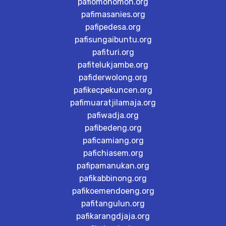
pafiomonomon.org
pafimasanies.org
pafipedesa.org
pafisungaibuntu.org
pafituri.org
pafitelukjambe.org
pafiderwolong.org
pafikecpekuncen.org
pafimuaratjilamaja.org
pafiwadja.org
pafibedeng.org
paficamiang.org
pafichiasem.org
pafipamanukan.org
pafikabbinong.org
pafikoemendoeng.org
pafitangulun.org
pafikarangdjaja.org