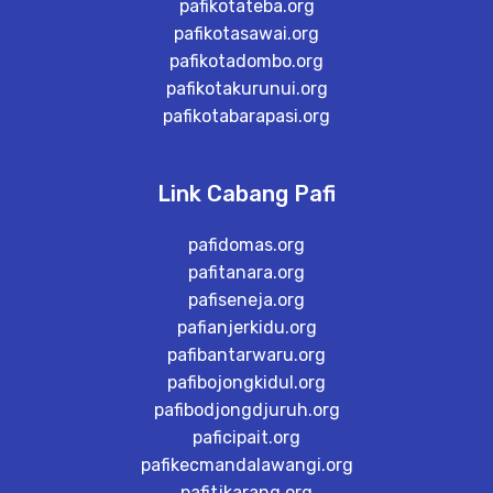
pafikotateba.org
pafikotasawai.org
pafikotadombo.org
pafikotakurunui.org
pafikotabarapasi.org
Link Cabang Pafi
pafidomas.org
pafitanara.org
pafiseneja.org
pafianjerkidu.org
pafibantarwaru.org
pafibojongkidul.org
pafibodjongdjuruh.org
paficipait.org
pafikecmandalawangi.org
pafitjkarang.org