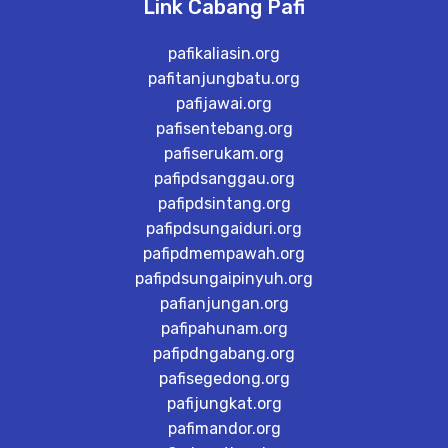
Link Cabang Pafi
pafikaliasin.org
pafitanjungbatu.org
pafijawai.org
pafisentebang.org
pafiserukam.org
pafipdsanggau.org
pafipdsintang.org
pafipdsungaiduri.org
pafipdmempawah.org
pafipdsungaipinyuh.org
pafianjungan.org
pafipahunam.org
pafipdngabang.org
pafisegedong.org
pafijungkat.org
pafimandor.org