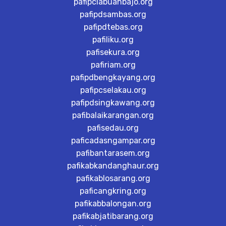
pafipclabuanbajo.org
pafipdsambas.org
pafipdtebas.org
pafiliku.org
pafisekura.org
pafiriam.org
pafipdbengkayang.org
pafipcselakau.org
pafipdsingkawang.org
pafibalaikarangan.org
pafisedau.org
paficadasngampar.org
pafibantarasem.org
pafikabkandanghaur.org
pafikablosarang.org
paficangkring.org
pafikabbalongan.org
pafikabjatibarang.org