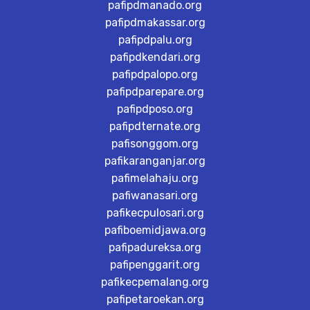
pafipdmanado.org
pafipdmakassar.org
pafipdpalu.org
pafipdkendari.org
pafipdpalopo.org
pafipdparepare.org
pafipdposo.org
pafipdternate.org
pafisonggom.org
pafikaranganjar.org
pafimelahaju.org
pafiwanasari.org
pafikecpulosari.org
pafiboemidjawa.org
pafipadureksa.org
pafipenggarit.org
pafikecpemalang.org
pafipetaroekan.org