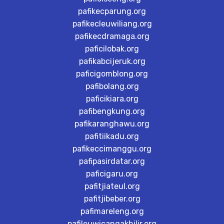
pafikecparung.org
pafikecleuwiliang.org
pafikecdramaga.org
paficilobak.org
pafikabcijeruk.org
paficigomblong.org
pafibolang.org
paficikiara.org
pafibengkung.org
pafikaranghawu.org
pafitiikadu.org
pafikeccimanggu.org
pafipasirdatar.org
paficigaru.org
pafitjiateul.org
pafitjibeber.org
pafimareleng.org
pafileuwicangakhilir.org