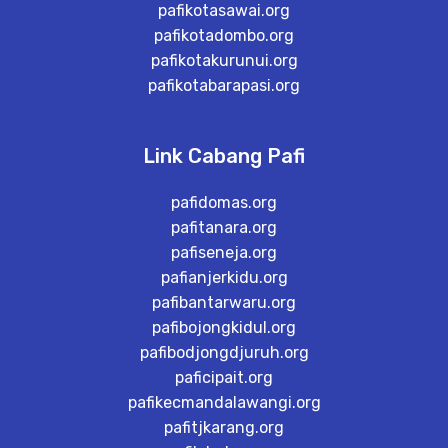
pafikotasawai.org
pafikotadombo.org
pafikotakurunui.org
pafikotabarapasi.org
Link Cabang Pafi
pafidomas.org
pafitanara.org
pafiseneja.org
pafianjerkidu.org
pafibantarwaru.org
pafibojongkidul.org
pafibodjongdjuruh.org
paficipait.org
pafikecmandalawangi.org
pafitjkarang.org