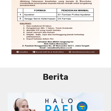
JAKARTA
DIBUTUHKAN SEGERA TENAGA TEKNIS
KEFARMASIAN DI RUMAH SAKIT PUSAT
DKI JAKARTA
SYARAT DAN KETENTUAN LIHAT
BROSUR
Berita