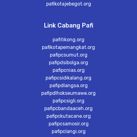
pafikotajebegot.org
Link Cabang Pafi
pafitikong.org
pafikotapemangkat.org
pafipcsumut.org
pafipdsibolga.org
pafipcnias.org
pafipcsidikalang.org
pafipdlangsa.org
pafipdlhokseumawe.org
pafipcsigli.org
pafipcbandaaceh.org
pafipckutacane.org
pafipcsamosir.org
pafipclangi.org