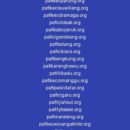
pafikecparung.org
pafikecleuwiliang.org
pafikecdramaga.org
paficilobak.org
pafikabcijeruk.org
paficigomblong.org
pafibolang.org
paficikiara.org
pafibengkung.org
pafikaranghawu.org
pafitiikadu.org
pafikeccimanggu.org
pafipasirdatar.org
paficigaru.org
pafitjiateul.org
pafitjibeber.org
pafimareleng.org
pafileuwicangakhilir.org