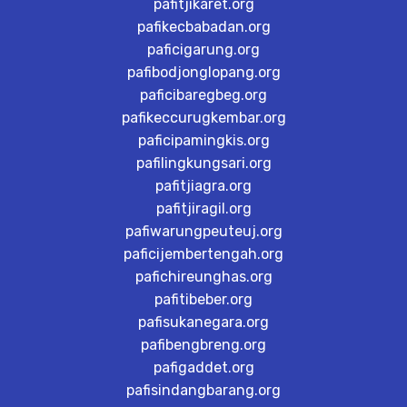
pafitjikaret.org
pafikecbabadan.org
paficigarung.org
pafibodjonglopang.org
paficibaregbeg.org
pafikeccurugkembar.org
paficipamingkis.org
pafilingkungsari.org
pafitjiagra.org
pafitjiragil.org
pafiwarungpeuteuj.org
paficijembertengah.org
pafichireunghas.org
pafitibeber.org
pafisukanegara.org
pafibengbreng.org
pafigaddet.org
pafisindangbarang.org